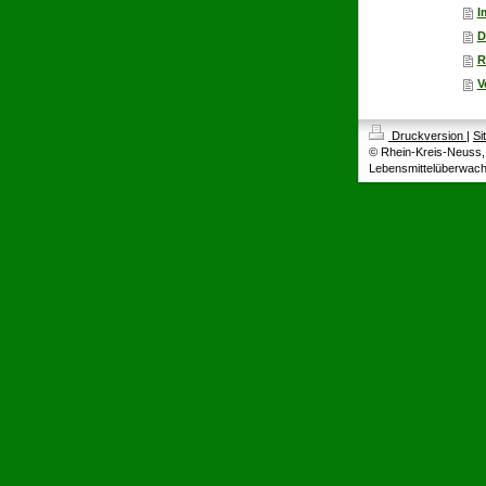
I
D
R
V
Druckversion
|
Si
© Rhein-Kreis-Neuss, 
Lebensmittelüberwac