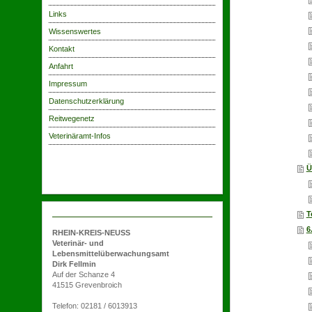
Links
Wissenswertes
Kontakt
Anfahrt
Impressum
Datenschutzerklärung
Reitwegenetz
Veterinäramt-Infos
Ü
T
6
RHEIN-KREIS-NEUSS
Veterinär- und
Lebensmittelüberwachungsamt
Dirk Fellmin
Auf der Schanze 4
41515 Grevenbroich
Telefon: 02181 / 6013913