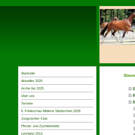
Startseite
Site
Aktuelles 2026
Archiv bis 2025
S
A
Über uns
A
Termine
6. Fohleschau Mittlerer Niederrhein 2026
Jungzüchter-Club
Pferde- und Zuchtbetriebe
Lehrfahrt 2014