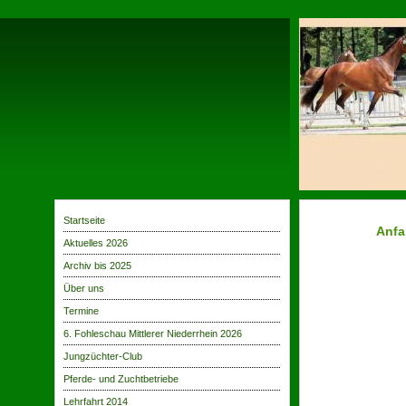
Startseite
Anfa
Aktuelles 2026
Archiv bis 2025
Über uns
Termine
6. Fohleschau Mittlerer Niederrhein 2026
Jungzüchter-Club
Pferde- und Zuchtbetriebe
Lehrfahrt 2014