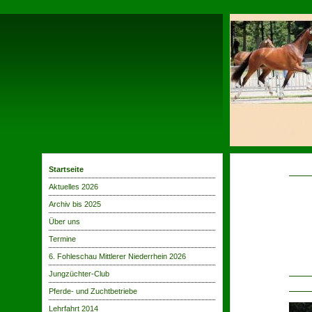
Startseite
Aktuelles 2026
au
Archiv bis 2025
Über uns
KR
RHE
Termine
SO
6. Fohleschau Mittlerer Niederrhein 2026
MÖN
Jungzüchter-Club
Pferde- und Zuchtbetriebe
Lehrfahrt 2014