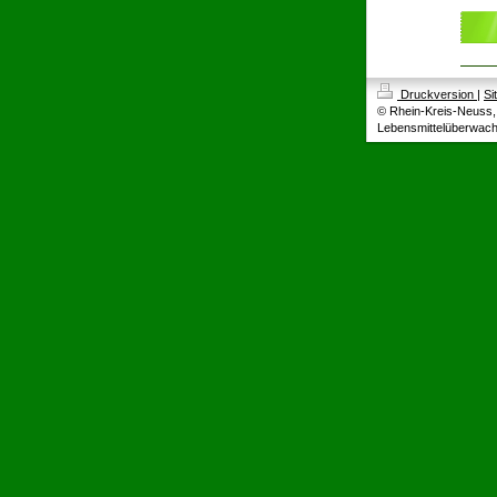
Druckversion
|
Si
© Rhein-Kreis-Neuss, 
Lebensmittelüberwac