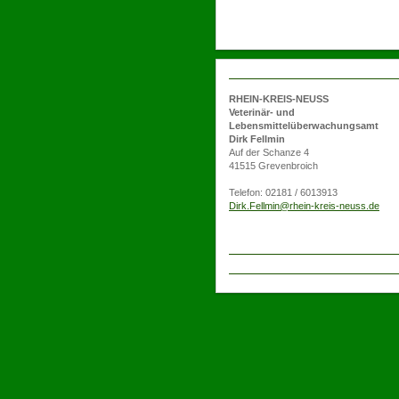
RHEIN-KREIS-NEUSS
Veterinär- und
Lebensmittelüberwachungsamt
Dirk Fellmin
Auf der Schanze 4
41515 Grevenbroich
Telefon: 02181 / 6013913
Dirk.Fellmin@rhein-kreis-neuss.de