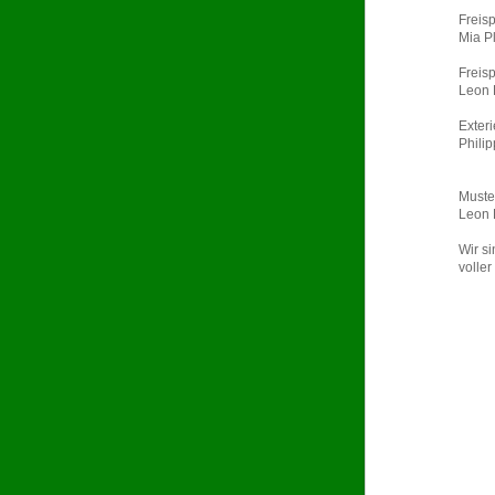
Freis
Mia P
Freis
Leon 
Exter
Philip
Muste
Leon 
Wir s
voller
(