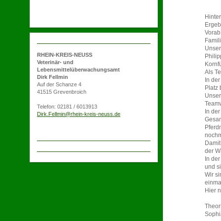
Hinter
Ergeb
Vorab
Famili
Unser
RHEIN-KREIS-NEUSS
Phili
Veterinär- und
Kornf
Lebensmittelüberwachungsamt
Als T
Dirk Fellmin
In de
Auf der Schanze 4
Platz
41515 Grevenbroich
Unser
Teamw
Telefon: 02181 / 6013913
In der
Dirk.Fellmin@rhein-kreis-neuss.de
Gesam
Pferd
nochma
Damit
der W
In de
und s
Wir si
einma
Hier 
Theor
Sophi