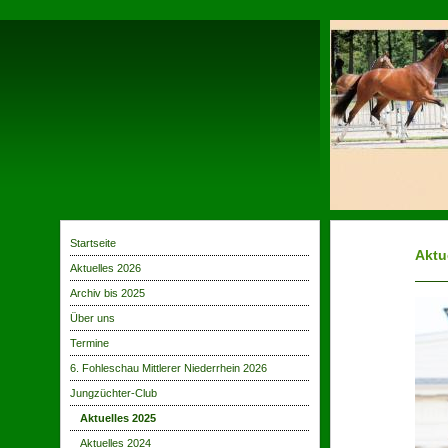
Startseite
Aktu
Aktuelles 2026
Archiv bis 2025
Über uns
Termine
6. Fohleschau Mittlerer Niederrhein 2026
Jungzüchter-Club
Aktuelles 2025
Aktuelles 2024