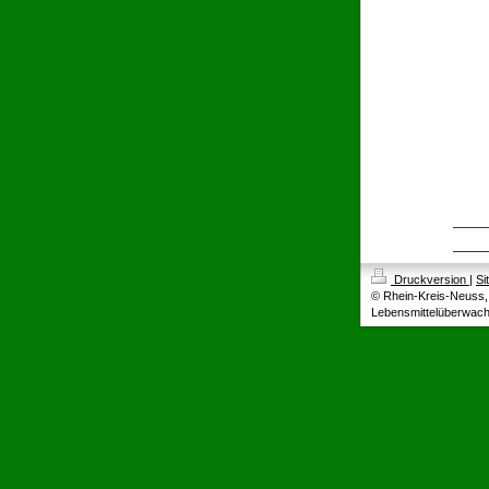
Druckversion
|
Si
© Rhein-Kreis-Neuss, 
Lebensmittelüberwac