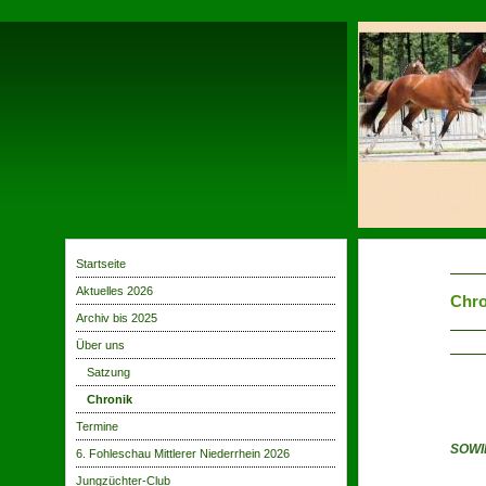
Startseite
Aktuelles 2026
Chro
Archiv bis 2025
Über uns
Satzung
Chronik
Termine
RHEI
SOWI
6. Fohleschau Mittlerer Niederrhein 2026
Jungzüchter-Club
15.