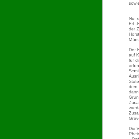
sowie
Nur e
Erft-
der Z
Hors
Münc
Der 
auf 
für 
erfo
Semi
Ausri
Stut
dem 
dann
Grun
Zusa
wurde
Zusa
Grev
Die V
Rhei