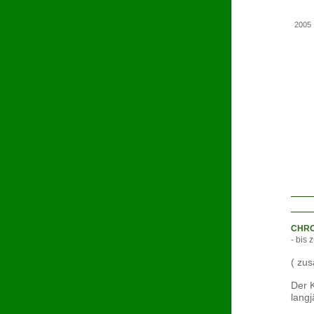
2005
CHRO
- bis
( zu
Der K
langj