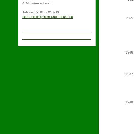
41515 Grevenbroich
------
Telefon: 02181 / 6013913
Dirk.Fellmin@rhein-kreis-neuss.de
1965
1966
1967
1968