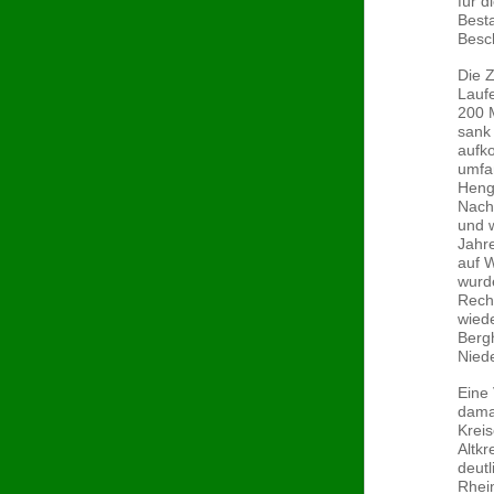
für d
Best
Besc
Die Z
Lauf
200 M
sank
aufk
umfaß
Heng
Nach
und w
Jahre
auf 
wurd
Rechn
wiede
Berg
Nied
Eine
dama
Krei
Altkr
deutl
Rhein