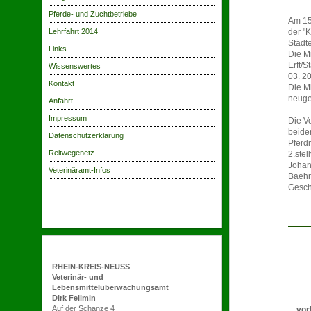
Pferde- und Zuchtbetriebe
Am 15
Lehrfahrt 2014
der "
Städt
Links
Die M
Erft/
Wissenswertes
03. 2
Kontakt
Die M
neuge
Anfahrt
Impressum
Die V
beide
Datenschutzerklärung
Pferd
Reitwegenetz
2.stel
Johan
Veterinäramt-Infos
Baehr
Gesch
1965
im 
RHEIN-KREIS-NEUSS
Mönc
Veterinär- und
gegr
Lebensmittelüberwachungsamt
Dirk Fellmin
und 
Auf der Schanze 4
vorhe