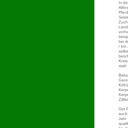
In de
Altkr
Pferd
Selek
Zucht
Landw
vorh
beisp
bei d
/ km 
selb
besc
Krei
statt
Bekan
Gere
Köln)
Kerp
Kerpe
Zilli
Der 
auch
Jahr 
quali