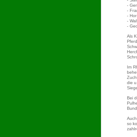
- St
- Ge
- Fr
- Ho
- Wa
- Geo
Als K
Pferd
Schwe
Herc
Schr
Im Rh
behei
Zuch
die u
Sieg
Bei d
Pulh
Bund
Auch 
so k
zahlr